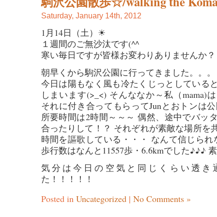
駒沢公園散歩☆/walking the Komaz
Saturday, January 14th, 2012
1月14日（土）☀
１週間のご無沙汰です(^^ゞ
寒い毎日ですが皆様お変わりありませんか？
朝早くから駒沢公園に行ってきました。。。
今日は陽もなく風も冷たくじっとしている
しまいます(>_<) そんななか～私（mama
それに付き合ってもらってJunとおトンは公園内
所要時間は2時間～～～ 偶然、途中でバッ
合ったりして！？ それぞれが素敵な場所を
時間を謳歌している・・・ なんて信じられない光
歩行数はなんと11557歩・6.6kmでした♪♪♪
気分は今日の空気と同じくらい透き
た！！！！！
Posted in
Uncategorized
|
No Comments »