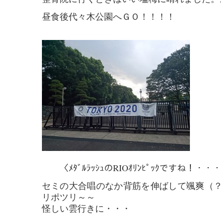
昼食後代々木公園へＧＯ！！！！
〈ﾒﾀﾞﾙﾗｯｼｭのRIOｵﾘﾝﾋﾟｯｸですね！・・
セミの大合唱のなか背筋を伸ばして颯爽（
リポツリ～～
怪しい雲行きに・・・