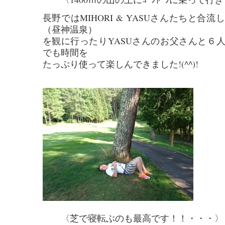
長野ではMIHORI & YASUさんたちと合
（昼神温泉）
を観に行ったりYASUさんのお父さんと６
でも時間を
たっぷり使って楽しんできました!(^^)!
〈芝で寝転ぶのも最高です！！・・・〉