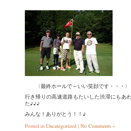
〈最終ホールで～いい笑顔です・・・〉
行き帰りの高速道路もたいした渋滞にもあ
た♪♪♪
みんな！ありがとう！！♪
Posted in
Uncategorized
|
No Comments »