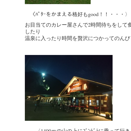
〈ﾊﾟﾀｰをかまえる格好もgood！！・・・〉
お目当てのカレー屋さんで2時間待ちをして
したり
温泉に入ったり時間を贅沢につかってのんび
〈1400ｍの山の上にｺﾞﾝﾄﾞﾗに乗って行