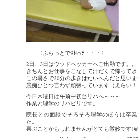
〈ふらっとでｽﾄﾚｯﾁ・・・〉
2日、3日はウッドペッカーへご出勤です。。
きちんとお仕事をこなして汗だくで帰ってきます
この暑さで30分の歩きはたいへんだと思いま
愚痴ひとつ言わず頑張っています（えらい！
今日木曜日は午前中初台リハへ～～～
作業と理学のリハビリです。
院長との面談でそろそろ理学のほうは卒業
た。
喜ぶことかもしれませんがとても微妙です(@