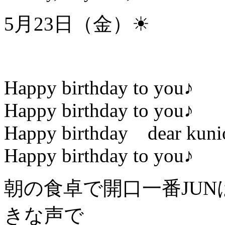
5月23日（金）☀
Happy birthday to you♪
Happy birthday to you♪
Happy birthday dear kuni
Happy birthday to you♪
朝の食卓で開口一番JU
きな声で