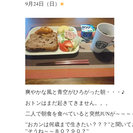
9月24日（日）
爽やかな風と青空がひろがった朝・・・♪
おトンはまだ起きてきません。。。
二人で朝食を食べていると突然JUNが～～～
”おカンは何歳まで生きたい？？？”と聞いてきま
”そうね～～８０？９０？”