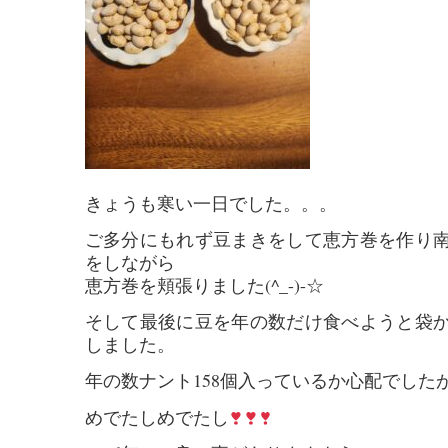
きょうも寒い一日でした。。。
ご多分にもれず豆まきをして恵方巻を作り
をしながら
恵方巻を頬張りました(^_-)-☆
そして最後に豆を年の数だけ食べようと袋
しました。
年の数ナント158個入っているか心配でしたが
めでたしめでたし