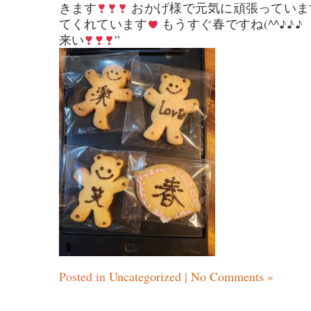
きます
おかげ様で元気に頑張っています(^
てくれています
もうすぐ春ですね(^^♪
来い
”
Posted in
Uncategorized
|
No Comments »