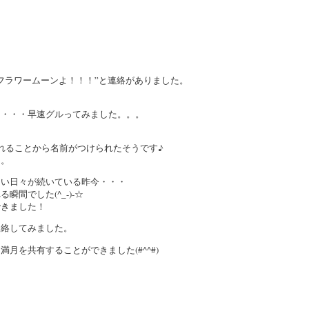
フラワームーンよ！！！”と連絡がありました。
・・・・早速グルってみました。。。
れることから名前がつけられたそうです♪
。。
ない日々が続いている昨今・・・
間でした(^_-)-☆
できました！
連絡してみました。
月を共有することができました(#^^#)