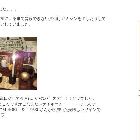
した。。。
し家にいる事で普段できない片付けやミシンを出したりして
過ごしていました。
月命日そして今月はパパのバースデー！！(^^♪でした。
うところですがこれまたステイホーム・・・・で二人で
にMIHORI ＆ YASUさんから届いた美味しいワインで
た♡