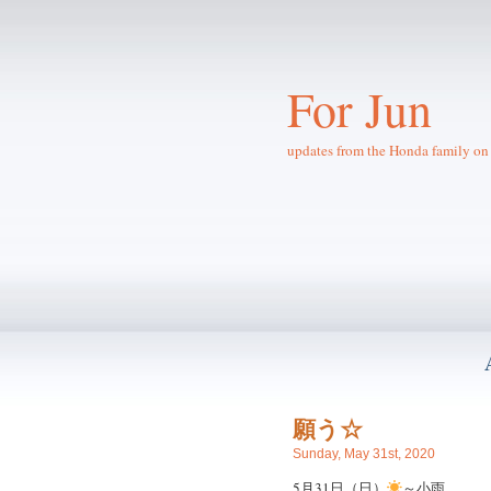
For Jun
updates from the Honda family on 
願う☆
Sunday, May 31st, 2020
5月31日（日）
～小雨