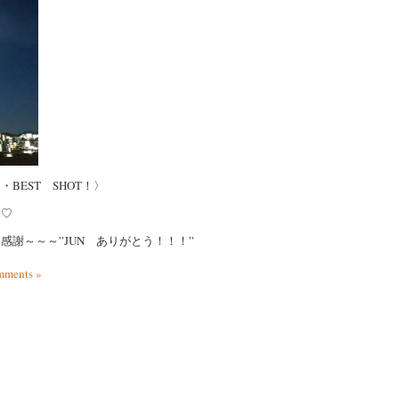
EST SHOT！〉
す♡
謝～～～”JUN ありがとう！！！”
ments »