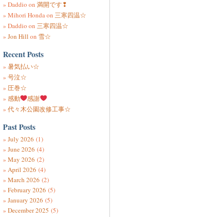
Daddio
on
満開です❢
Mihori Honda
on
三寒四温☆
Daddio
on
三寒四温☆
Jon Hill
on
雪☆
Recent Posts
暑気払い☆
号泣☆
圧巻☆
感動
感謝
代々木公園改修工事☆
Past Posts
July 2026
(1)
June 2026
(4)
May 2026
(2)
April 2026
(4)
March 2026
(2)
February 2026
(5)
January 2026
(5)
December 2025
(5)