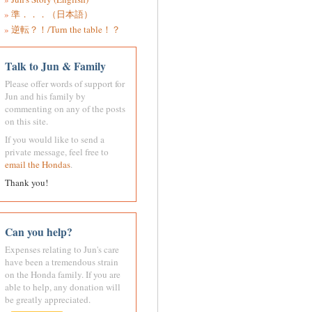
準．．．（日本語）
逆転？！/Turn the table！？
Talk to Jun & Family
Please offer words of support for
Jun and his family by
commenting on any of the posts
on this site.
If you would like to send a
private message, feel free to
email the Hondas
.
Thank you!
Can you help?
Expenses relating to Jun's care
have been a tremendous strain
on the Honda family. If you are
able to help, any donation will
be greatly appreciated.