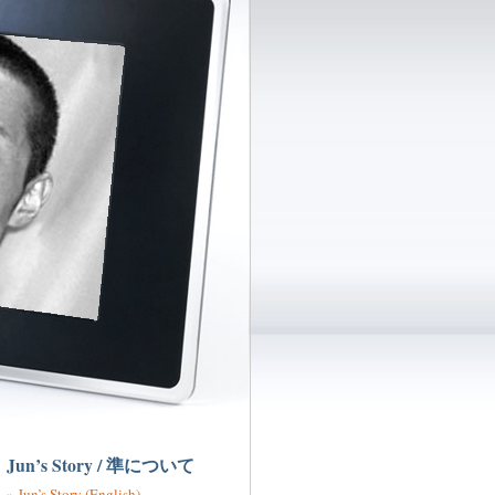
Jun’s Story / 準について
Jun’s Story (English)