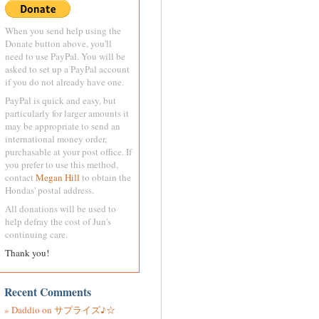
When you send help using the
Donate button above, you'll
need to use PayPal. You will be
asked to set up a PayPal account
if you do not already have one.
PayPal is quick and easy, but
particularly for larger amounts it
may be appropriate to send an
international money order,
purchasable at your post office. If
you prefer to use this method,
contact
Megan Hill
to obtain the
Hondas' postal address.
All donations will be used to
help defray the cost of Jun's
continuing care.
Thank you!
Recent Comments
Daddio
on
サプライズ♪☆